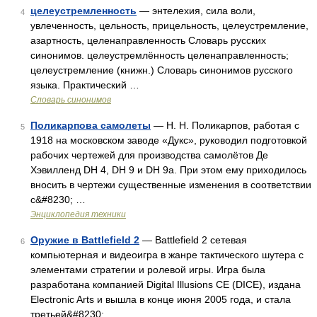
целеустремленность
— энтелехия, сила воли,
4
увлеченность, цельность, прицельность, целеустремление,
азартность, целенаправленность Словарь русских
синонимов. целеустремлённость целенаправленность;
целеустремление (книжн.) Словарь синонимов русского
языка. Практический …
Словарь синонимов
Поликарпова самолеты
— Н. Н. Поликарпов, работая с
5
1918 на московском заводе «Дукс», руководил подготовкой
рабочих чертежей для производства самолётов Де
Хэвилленд DH 4, DH 9 и DH 9a. При этом ему приходилось
вносить в чертежи существенные изменения в соответствии
с&#8230; …
Энциклопедия техники
Оружие в Battlefield 2
— Battlefield 2 сетевая
6
компьютерная и видеоигра в жанре тактического шутера с
элементами стратегии и ролевой игры. Игра была
разработана компанией Digital Illusions CE (DICE), издана
Electronic Arts и вышла в конце июня 2005 года, и стала
третьей&#8230; …