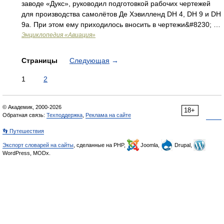
заводе «Дукс», руководил подготовкой рабочих чертежей
для производства самолётов Де Хэвилленд DH 4, DH 9 и DH
9a. При этом ему приходилось вносить в чертежи&#8230; …
Энциклопедия «Авиация»
Страницы
Следующая
→
1
2
© Академик, 2000-2026
18+
Обратная связь:
Техподдержка
,
Реклама на сайте
👣 Путешествия
Экспорт словарей на сайты
, сделанные на PHP,
Joomla,
Drupal,
WordPress, MODx.