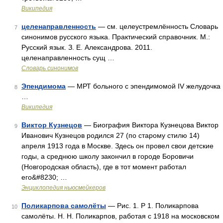
Википедия
целенаправленность
— см. целеустремлённость Словарь
7
синонимов русского языка. Практический справочник. М.:
Русский язык. З. Е. Александрова. 2011.
целенаправленность сущ …
Словарь синонимов
Эпендимома
— МРТ больного с эпендимомой IV желудочка
8
…
Википедия
Виктор Кузнецов
— Биография Виктора Кузнецова Виктор
9
Иванович Кузнецов родился 27 (по старому стилю 14)
апреля 1913 года в Москве. Здесь он провел свои детские
годы, а среднюю школу закончил в городе Боровичи
(Новгородская область), где в тот момент работал
его&#8230; …
Энциклопедия ньюсмейкеров
Поликарпова самолёты
— Рис. 1. Р 1. Поликарпова
10
самолёты. Н. Н. Поликарпов, работая с 1918 на московском